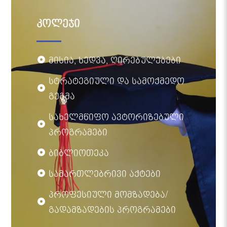
კოლეჯი
მისია, ხედვა, ღირებულებები
სტრატეგიული და სამოქმედო
გეგმა
სახელმწიფო ავტორიზებული
პროგრამები
ბიბლიოთეკა
სამართლებრივი აქტები
პროფესიული მომზადება/
გადამზადების პროგრამები