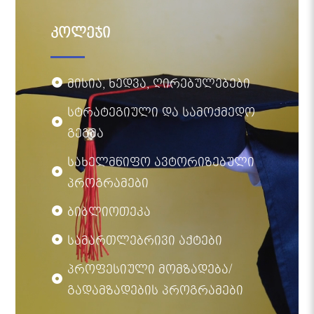
კოლეჯი
მისია, ხედვა, ღირებულებები
სტრატეგიული და სამოქმედო
გეგმა
სახელმწიფო ავტორიზებული
პროგრამები
ბიბლიოთეკა
სამართლებრივი აქტები
პროფესიული მომზადება/
გადამზადების პროგრამები