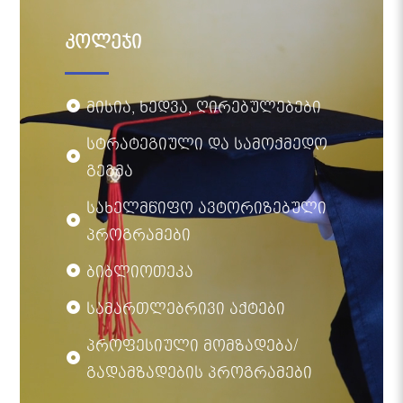
კოლეჯი
მისია, ხედვა, ღირებულებები
სტრატეგიული და სამოქმედო
გეგმა
სახელმწიფო ავტორიზებული
პროგრამები
ბიბლიოთეკა
სამართლებრივი აქტები
პროფესიული მომზადება/
გადამზადების პროგრამები