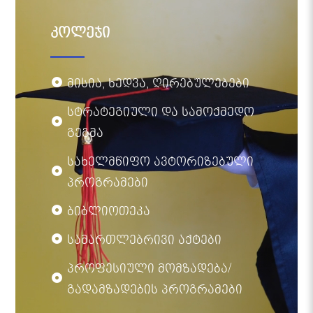
კოლეჯი
მისია, ხედვა, ღირებულებები
სტრატეგიული და სამოქმედო
გეგმა
სახელმწიფო ავტორიზებული
პროგრამები
ბიბლიოთეკა
სამართლებრივი აქტები
პროფესიული მომზადება/
გადამზადების პროგრამები