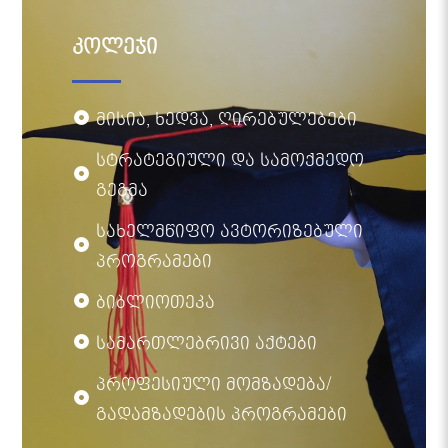
კოლეჯი
მისია, ხედვა, ღირებულებები
სტრატეგიული და სამოქმედო
გეგმა
სახელმწიფო ავტორიზებული
პროგრამები
ბიბლიოთეკა
სამართლებრივი აქტები
პროფესიული მომზადება/
გადამზადების პროგრამები