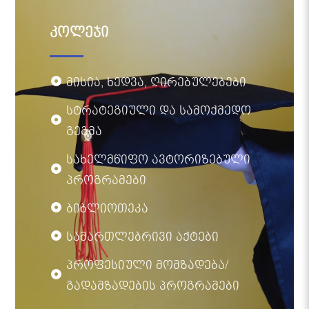
კოლეჯი
მისია, ხედვა, ღირებულებები
სტრატეგიული და სამოქმედო
გეგმა
სახელმწიფო ავტორიზებული
პროგრამები
ბიბლიოთეკა
სამართლებრივი აქტები
პროფესიული მომზადება/
გადამზადების პროგრამები