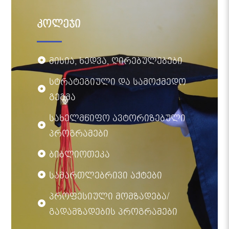
კოლეჯი
მისია, ხედვა, ღირებულებები
სტრატეგიული და სამოქმედო
გეგმა
სახელმწიფო ავტორიზებული
პროგრამები
ბიბლიოთეკა
სამართლებრივი აქტები
პროფესიული მომზადება/
გადამზადების პროგრამები