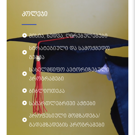
კოლეჯი
მისია, ხედვა, ღირებულებები
სტრატეგიული და სამოქმედო
გეგმა
სახელმწიფო ავტორიზებული
პროგრამები
ბიბლიოთეკა
სამართლებრივი აქტები
პროფესიული მომზადება/
გადამზადების პროგრამები