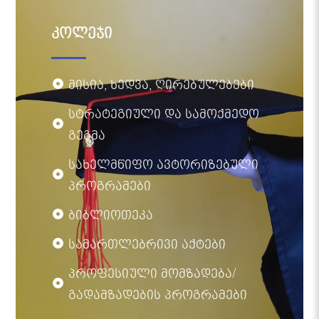
კოლეჯი
მისია, ხედვა, ღირებულებები
სტრატეგიული და სამოქმედო
გეგმა
სახელმწიფო ავტორიზებული
პროგრამები
ბიბლიოთეკა
სამართლებრივი აქტები
პროფესიული მომზადება/
გადამზადების პროგრამები