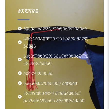
კოლეჯი
მისია, ხედვა, ღირებულებები
სტრატეგიული და სამოქმედო
გეგმა
სახელმწიფო ავტორიზებული
პროგრამები
ბიბლიოთეკა
სამართლებრივი აქტები
პროფესიული მომზადება/
გადამზადების პროგრამები