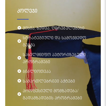
კოლეჯი
მისია, ხედვა, ღირებულებები
სტრატეგიული და სამოქმედო
გეგმა
სახელმწიფო ავტორიზებული
პროგრამები
ბიბლიოთეკა
სამართლებრივი აქტები
პროფესიული მომზადება/
გადამზადების პროგრამები