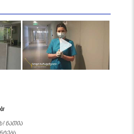
ს!
! ნათია
ნტებს