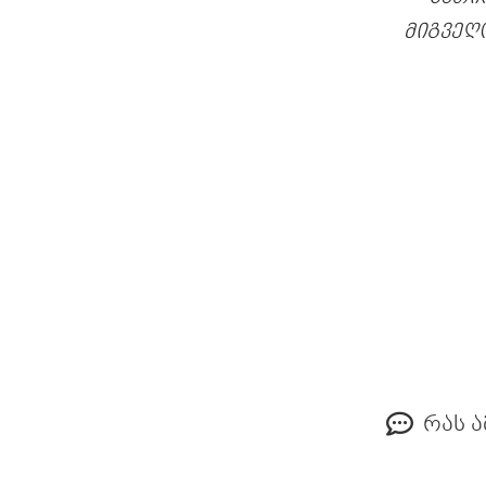
მიგვეღ
რას ა