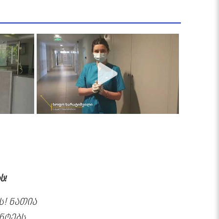
ს!
! ნათია
ნტებს