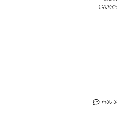
მიგვეღ
რას ა