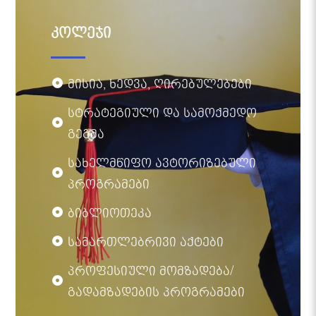
კოლეჯი
მისია, ხედვა, ღირებულებები
სტრატეგიული და სამოქმედო
გეგმა
სახელმწიფო ავტორიზებული
პროგრამები
ბიბლიოთეკა
სამართლებრივი აქტები
პროფესიული მომზადება/
გადამზადების პროგრამები