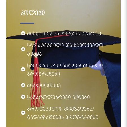
კოლეჯი
მისია, ხედვა, ღირებულებები
სტრატეგიული და სამოქმედო
გეგმა
სახელმწიფო ავტორიზებული
პროგრამები
ბიბლიოთეკა
სამართლებრივი აქტები
პროფესიული მომზადება/
გადამზადების პროგრამები