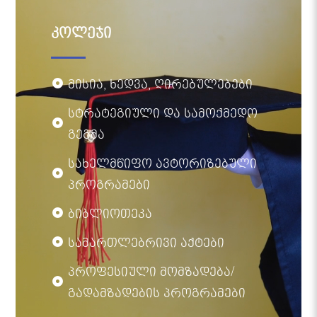
კოლეჯი
მისია, ხედვა, ღირებულებები
სტრატეგიული და სამოქმედო
გეგმა
სახელმწიფო ავტორიზებული
პროგრამები
ბიბლიოთეკა
სამართლებრივი აქტები
პროფესიული მომზადება/
გადამზადების პროგრამები