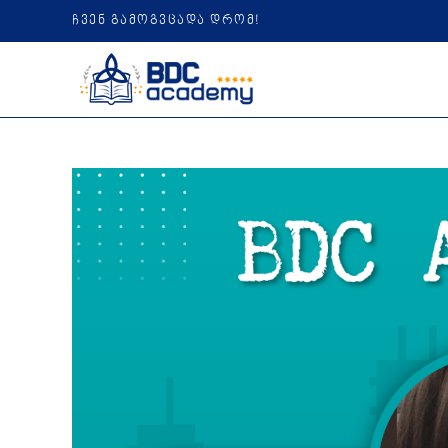
ჩვენ გამოგვცადა დრომ!