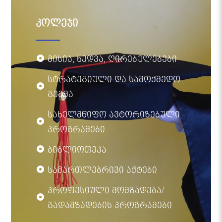
კოლეჯი
მისია, ხედვა, ღირებულებები
სტრატეგიული და სამოქმედო
გეგმა
სახელმწიფო ავტორიზებული
პროგრამები
ბიბლიოთეკა
სამართლებრივი აქტები
პროფესიული მომზადება/
გადამზადების პროგრამები