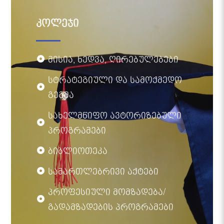
კოლეჯი
მისია, ხედვა, ღირებულებები
სტრატეგიული და სამოქმედო
გეგმა
სახელმწიფო ავტორიზებული
პროგრამები
ბიბლიოთეკა
სამართლებრივი აქტები
პროფესიული მომზადება/
გადამზადების პროგრამები