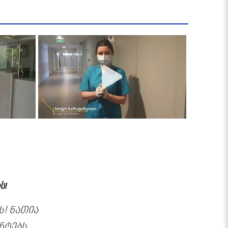
ს!
! ნათია
ნტებს