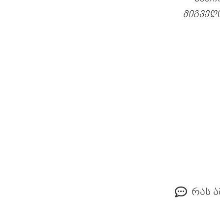
მიგვეღ
რას ა