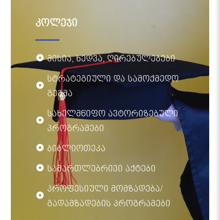
კოლეჯი
მისია, ხედვა, ღირებულებები
სტრატეგიული და სამოქმედო
გეგმა
სახელმწიფო ავტორიზებული
პროგრამები
ბიბლიოთეკა
სამართლებრივი აქტები
პროფესიული მომზადება/
გადამზადების პროგრამები