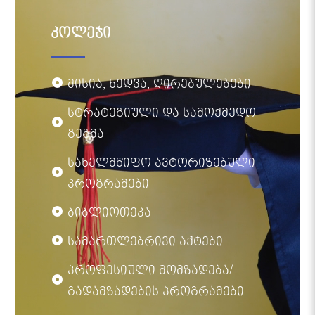
კოლეჯი
მისია, ხედვა, ღირებულებები
სტრატეგიული და სამოქმედო
გეგმა
სახელმწიფო ავტორიზებული
პროგრამები
ბიბლიოთეკა
სამართლებრივი აქტები
პროფესიული მომზადება/
გადამზადების პროგრამები