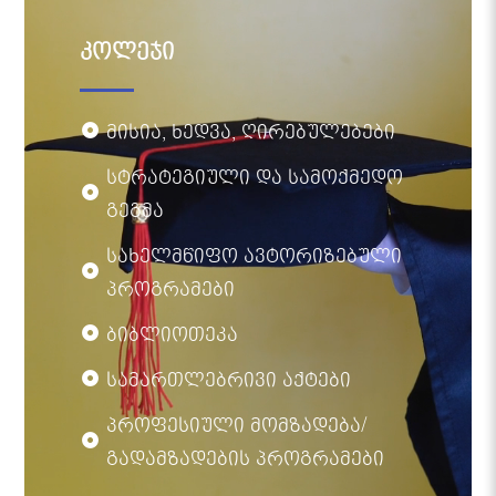
კოლეჯი
მისია, ხედვა, ღირებულებები
სტრატეგიული და სამოქმედო
გეგმა
სახელმწიფო ავტორიზებული
პროგრამები
ბიბლიოთეკა
სამართლებრივი აქტები
პროფესიული მომზადება/
გადამზადების პროგრამები