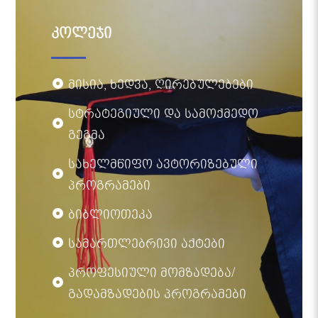
კოლეჯი
მისია, ხედვა, ღირებულებები
სტრატეგიული და სამოქმედო
გეგმა
სახელმწიფო ავტორიზებული
პროგრამები
ბიბლიოთეკა
სამართლებრივი აქტები
პროფესიული მომზადება/
გადამზადების პროგრამები