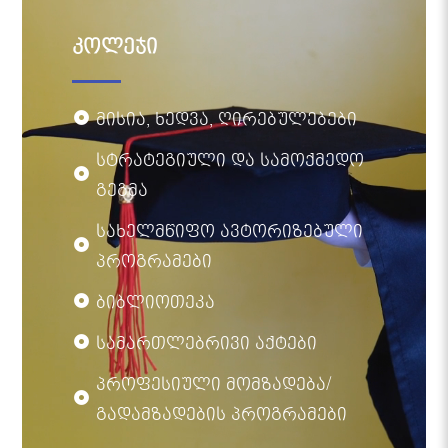
კოლეჯი
მისია, ხედვა, ღირებულებები
სტრატეგიული და სამოქმედო
გეგმა
სახელმწიფო ავტორიზებული
პროგრამები
ბიბლიოთეკა
სამართლებრივი აქტები
პროფესიული მომზადება/
გადამზადების პროგრამები