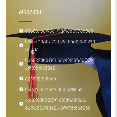
კოლეჯი
მისია, ხედვა, ღირებულებები
სტრატეგიული და სამოქმედო
გეგმა
სახელმწიფო ავტორიზებული
პროგრამები
ბიბლიოთეკა
სამართლებრივი აქტები
პროფესიული მომზადება/
გადამზადების პროგრამები