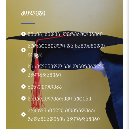
კოლეჯი
მისია, ხედვა, ღირებულებები
სტრატეგიული და სამოქმედო
გეგმა
სახელმწიფო ავტორიზებული
პროგრამები
ბიბლიოთეკა
სამართლებრივი აქტები
პროფესიული მომზადება/
გადამზადების პროგრამები