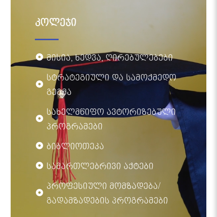
კოლეჯი
მისია, ხედვა, ღირებულებები
სტრატეგიული და სამოქმედო
გეგმა
სახელმწიფო ავტორიზებული
პროგრამები
ბიბლიოთეკა
სამართლებრივი აქტები
პროფესიული მომზადება/
გადამზადების პროგრამები