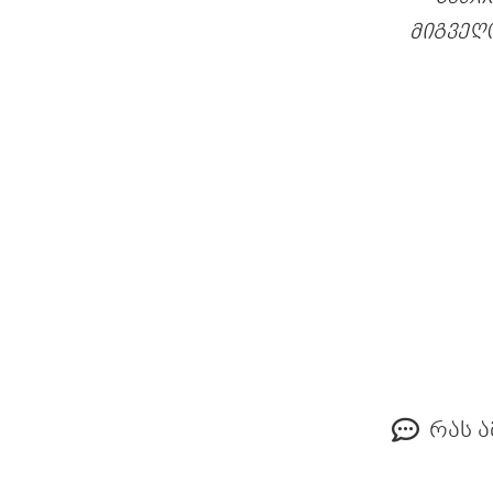
მიგვეღ
რას ა