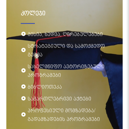
კოლეჯი
მისია, ხედვა, ღირებულებები
სტრატეგიული და სამოქმედო
გეგმა
სახელმწიფო ავტორიზებული
პროგრამები
ბიბლიოთეკა
სამართლებრივი აქტები
პროფესიული მომზადება/
გადამზადების პროგრამები