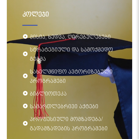
კოლეჯი
მისია, ხედვა, ღირებულებები
სტრატეგიული და სამოქმედო
გეგმა
სახელმწიფო ავტორიზებული
პროგრამები
ბიბლიოთეკა
სამართლებრივი აქტები
პროფესიული მომზადება/
გადამზადების პროგრამები