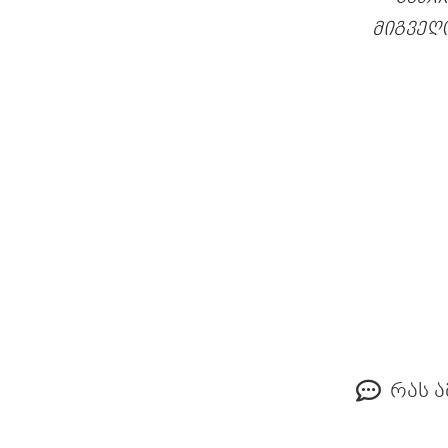
მიგვეღ
რას ა