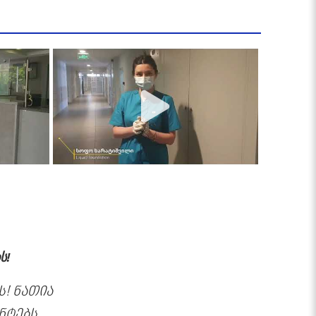
ს!
! ნათია
ნტებს