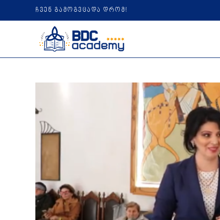
ჩვენ გამოგვცადა დრომ!