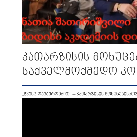
კათარზისის მოხუცე
საქველმოქმედო კო
,,ჩვენც დავბერდებით” – კათარზისის მოხუცებისა