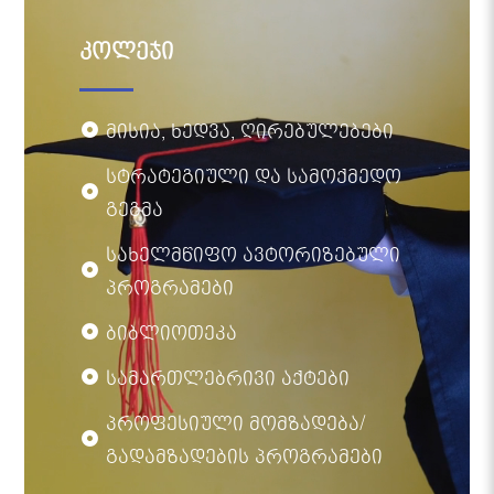
კოლეჯი
მისია, ხედვა, ღირებულებები
სტრატეგიული და სამოქმედო
გეგმა
სახელმწიფო ავტორიზებული
პროგრამები
ბიბლიოთეკა
სამართლებრივი აქტები
პროფესიული მომზადება/
გადამზადების პროგრამები