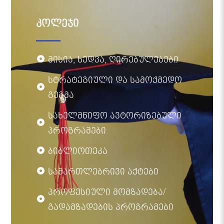
კოლეჯი
მისია, ხედვა, ღირებულებები
სტრატეგიული და სამოქმედო
გეგმა
სახელმწიფო ავტორიზებული
პროგრამები
ბიბლიოთეკა
სამართლებრივი აქტები
პროფესიული მომზადება/
გადამზადების პროგრამები